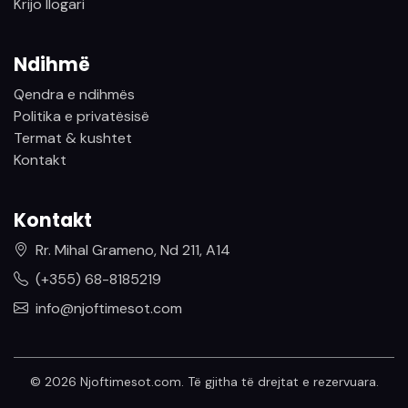
Krijo llogari
Ndihmë
Qendra e ndihmës
Politika e privatësisë
Termat & kushtet
Kontakt
Kontakt
Rr. Mihal Grameno, Nd 211, A14
(+355) 68-8185219
info@njoftimesot.com
© 2026 Njoftimesot.com. Të gjitha të drejtat e rezervuara.