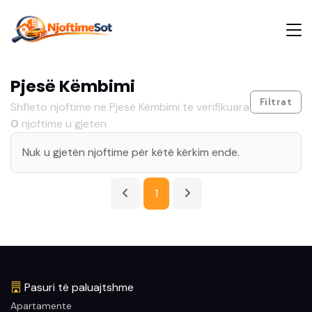
Pjesë Këmbimi
Filtrat
Shfleto njoftime ne Pjesë Këmbimi te verifikuara
0
njoftime u gjeten
Nuk u gjetën njoftime për këtë kërkim ende.
1
Pasuri të paluajtshme
Apartamente