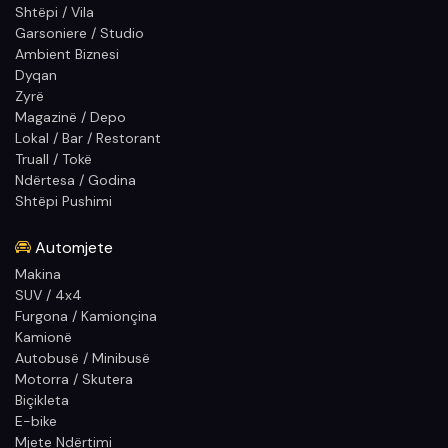
Shtëpi / Vila
Garsoniere / Studio
Ambient Biznesi
Dyqan
Zyrë
Magazinë / Depo
Lokal / Bar / Restorant
Truall / Tokë
Ndërtesa / Godina
Shtëpi Pushimi
Automjete
Makina
SUV / 4x4
Furgona / Kamionçina
Kamionë
Autobusë / Minibusë
Motorra / Skutera
Biçikleta
E-bike
Mjete Ndërtimi