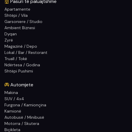
Pasuri të paluajtshme
Apartamente
Shtëpi / Vila
Garsoniere / Studio
Ambient Biznesi
Dyqan
Zyrë
Magazinë / Depo
Lokal / Bar / Restorant
Truall / Tokë
Ndërtesa / Godina
Shtëpi Pushimi
Automjete
Makina
SUV / 4x4
Furgona / Kamionçina
Kamionë
Autobusë / Minibusë
Motorra / Skutera
Biçikleta