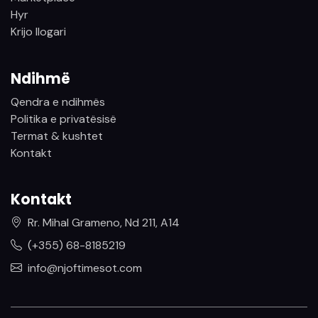
Hyr
Krijo llogari
Ndihmë
Qendra e ndihmës
Politika e privatësisë
Termat & kushtet
Kontakt
Kontakt
Rr. Mihal Grameno, Nd 211, A14
(+355) 68-8185219
info@njoftimesot.com