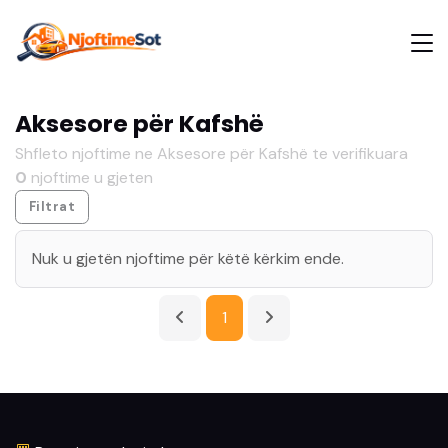
Aksesore për Kafshë
Shfleto njoftime ne Aksesore për Kafshë te verifikuara
0
njoftime u gjeten
Filtrat
Nuk u gjetën njoftime për këtë kërkim ende.
1