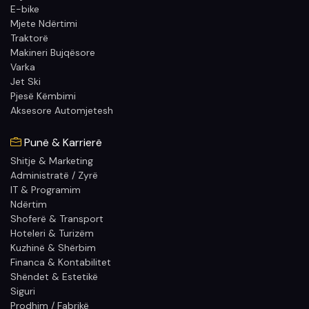
E-bike
Mjete Ndërtimi
Traktorë
Makineri Bujqësore
Varka
Jet Ski
Pjesë Këmbimi
Aksesore Automjetesh
Punë & Karrierë
Shitje & Marketing
Administratë / Zyrë
IT & Programim
Ndërtim
Shoferë & Transport
Hoteleri & Turizëm
Kuzhinë & Shërbim
Financa & Kontabilitet
Shëndet & Estetikë
Siguri
Prodhim / Fabrikë