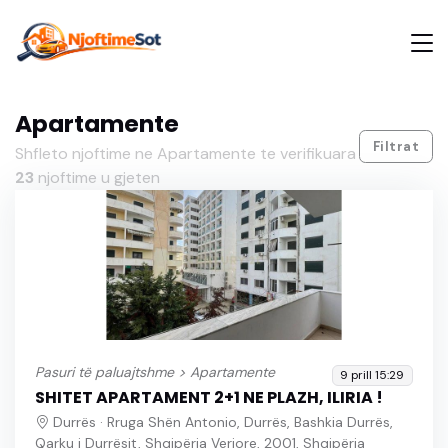
Apartamente
Filtrat
Shfleto njoftime ne Apartamente te verifikuara
23
njoftime u gjeten
Pasuri të paluajtshme >
Apartamente
9 prill 15:29
SHITET APARTAMENT 2+1 NE PLAZH, ILIRIA !
Durrës · Rruga Shën Antonio, Durrës, Bashkia Durrës,
Qarku i Durrësit, Shqipëria Veriore, 2001, Shqipëria