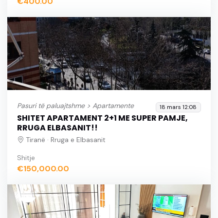
€400.00
Pasuri të paluajtshme >
Apartamente
18 mars 12:08
SHITET APARTAMENT 2+1 ME SUPER PAMJE,
RRUGA ELBASANIT!!
Tiranë · Rruga e Elbasanit
Shitje
€150,000.00