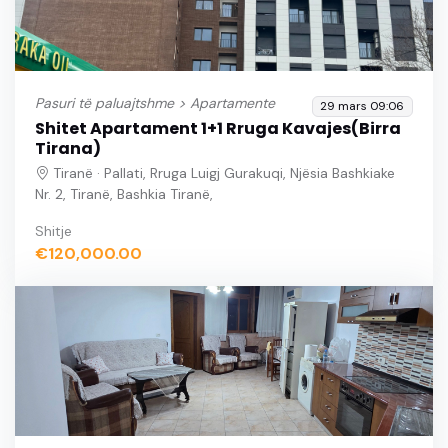
Pasuri të paluajtshme >
Apartamente
29 mars 09:06
Shitet Apartament 1+1 Rruga Kavajes(Birra
Tirana)
Tiranë · Pallati, Rruga Luigj Gurakuqi, Njësia Bashkiake
Nr. 2, Tiranë, Bashkia Tiranë,
Shitje
€120,000.00