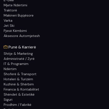
E-bike
Mjete Ndërtimi
Traktorë
Makineri Bujqësore
Varka
Jet Ski
Pjesë Këmbimi
Aksesore Automjetesh
Punë & Karrierë
Shitje & Marketing
Administratë / Zyrë
IT & Programim
Ndërtim
Shoferë & Transport
Hoteleri & Turizëm
Kuzhinë & Shërbim
Financa & Kontabilitet
Shëndet & Estetikë
Siguri
Prodhim / Fabrikë