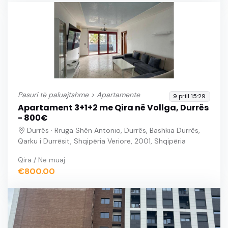
Pasuri të paluajtshme >
Apartamente
9 prill 15:29
Apartament 3+1+2 me Qira në Vollga, Durrës
- 800€
Durrës · Rruga Shën Antonio, Durrës, Bashkia Durrës,
Qarku i Durrësit, Shqipëria Veriore, 2001, Shqipëria
Qira / Në muaj
€800.00