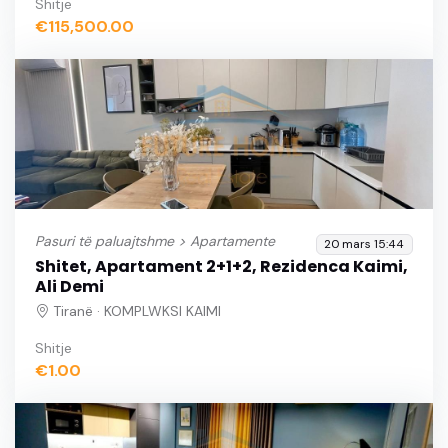
Shitje
€115,500.00
Pasuri të paluajtshme >
Apartamente
20 mars 15:44
Shitet, Apartament 2+1+2, Rezidenca Kaimi,
Ali Demi
Tiranë · KOMPLWKSI KAIMI
Shitje
€1.00