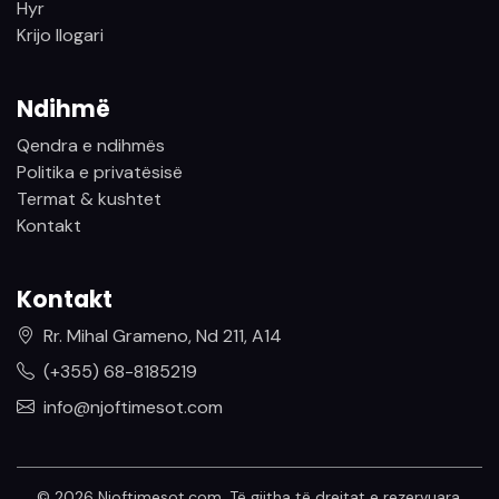
Hyr
Krijo llogari
Ndihmë
Qendra e ndihmës
Politika e privatësisë
Termat & kushtet
Kontakt
Kontakt
Rr. Mihal Grameno, Nd 211, A14
(+355) 68-8185219
info@njoftimesot.com
© 2026 Njoftimesot.com. Të gjitha të drejtat e rezervuara.