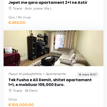
Jepet me qera apartament 2+1 ne Astir
Tiranë · Astir, prane Vila L
Qira / Në muaj
€450.00
Pasuri të paluajtshme >
Apartamente
18 mars 18:57
Tek Fusha e Ali Demit, shitet apartament
1+1, e mobiluar 105,000 Euro.
Tirane · Ali Demi
Shitje
€105,000.00