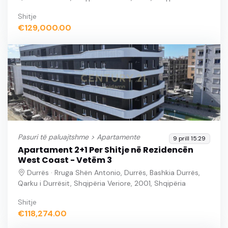
Shitje
€129,000.00
Pasuri të paluajtshme >
Apartamente
9 prill 15:29
Apartament 2+1 Per Shitje në Rezidencën
West Coast - Vetëm 3
Durrës · Rruga Shën Antonio, Durrës, Bashkia Durrës,
Qarku i Durrësit, Shqipëria Veriore, 2001, Shqipëria
Shitje
€118,274.00