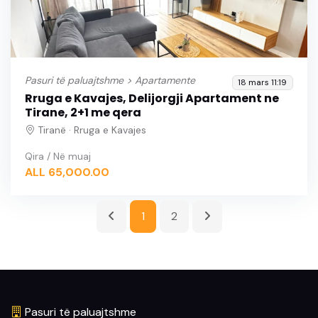
Pasuri të paluajtshme >
Apartamente
18 mars 11:19
Rruga e Kavajes, Delijorgji Apartament ne
Tirane, 2+1 me qera
Tiranë · Rruga e Kavajes
Qira / Në muaj
ALL 65,000.00
1
2
Pasuri të paluajtshme