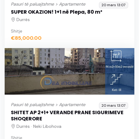
Pasuri të paluajtshme >
Apartamente
20 mars 13:07
SUPER OKAZION! 1+1 në Plepa, 80 m²
Durrës
Shitje
€85,000.00
Pasuri të paluajtshme >
Apartamente
20 mars 13:07
SHITET AP 2+1+ VERANDE PRANE SIGURIMEVE
SHOQERORE
Durrës · Neki Libohova
Shitje