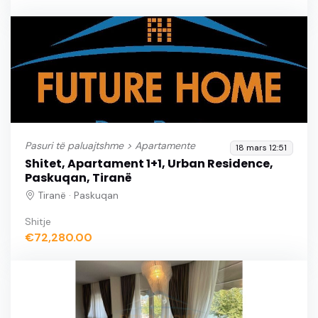
Pasuri të paluajtshme >
Apartamente
18 mars 12:51
Shitet, Apartament 1+1, Urban Residence,
Paskuqan, Tiranë
Tiranë · Paskuqan
Shitje
€72,280.00