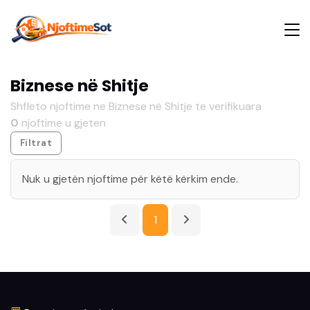
Biznese në Shitje
Shfleto njoftime ne Biznese në Shitje te verifikuara
0
njoftime u gjeten
Filtrat
Nuk u gjetën njoftime për këtë kërkim ende.
1