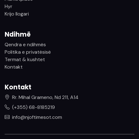
Hyr
Krijo llogari
Ndihmë
Qendra e ndihmës
Politika e privatësisë
Termat & kushtet
Kontakt
Kontakt
Rr. Mihal Grameno, Nd 211, A14
(+355) 68-8185219
info@njoftimesot.com