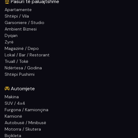
Pasuri të paluajtshme
Apartamente
Shtëpi / Vila
Garsoniere / Studio
Ambient Biznesi
Dyqan
Zyrë
Magazinë / Depo
Lokal / Bar / Restorant
Truall / Tokë
Ndërtesa / Godina
Shtëpi Pushimi
Automjete
Makina
SUV / 4x4
Furgona / Kamionçina
Kamionë
Autobusë / Minibusë
Motorra / Skutera
Biçikleta