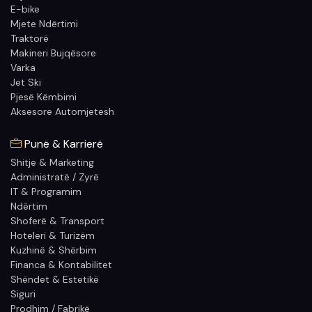
E-bike
Mjete Ndërtimi
Traktorë
Makineri Bujqësore
Varka
Jet Ski
Pjesë Këmbimi
Aksesore Automjetesh
Punë & Karrierë
Shitje & Marketing
Administratë / Zyrë
IT & Programim
Ndërtim
Shoferë & Transport
Hoteleri & Turizëm
Kuzhinë & Shërbim
Financa & Kontabilitet
Shëndet & Estetikë
Siguri
Prodhim / Fabrikë