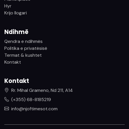
Hyr
Krijo llogari
Ndihmë
Qendra e ndihmës
Politika e privatësisë
Termat & kushtet
Kontakt
Kontakt
Rr. Mihal Grameno, Nd 211, A14
(+355) 68-8185219
info@njoftimesot.com