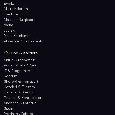
E-bike
Mjete Ndërtimi
Traktorë
Makineri Bujqësore
Varka
Jet Ski
Pjesë Këmbimi
Aksesore Automjetesh
Punë & Karrierë
Shitje & Marketing
Administratë / Zyrë
IT & Programim
Ndërtim
Shoferë & Transport
Hoteleri & Turizëm
Kuzhinë & Shërbim
Financa & Kontabilitet
Shëndet & Estetikë
Siguri
Prodhim / Fabrikë