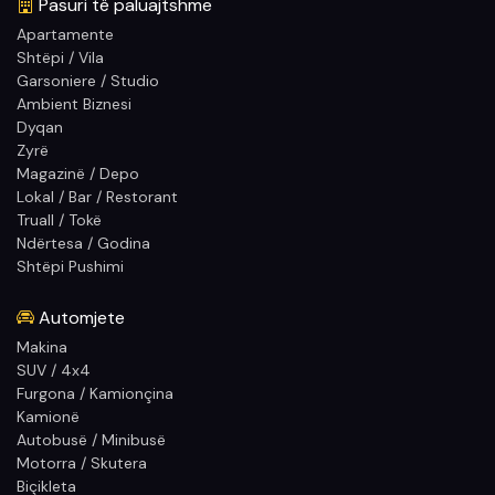
Pasuri të paluajtshme
Apartamente
Shtëpi / Vila
Garsoniere / Studio
Ambient Biznesi
Dyqan
Zyrë
Magazinë / Depo
Lokal / Bar / Restorant
Truall / Tokë
Ndërtesa / Godina
Shtëpi Pushimi
Automjete
Makina
SUV / 4x4
Furgona / Kamionçina
Kamionë
Autobusë / Minibusë
Motorra / Skutera
Biçikleta