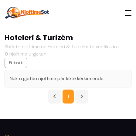
Hoteleri & Turizëm
Shfleto njoftime ne Hoteleri & Turizëm te verifikuara
0
njoftime u gjeten
Filtrat
Nuk u gjetën njoftime për këtë kërkim ende.
1