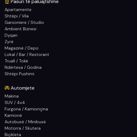
Pasuri të paluajtshme
Apartamente
Shtëpi / Vila
Garsoniere / Studio
Ambient Biznesi
Dyqan
Zyrë
Magazinë / Depo
Lokal / Bar / Restorant
Truall / Tokë
Ndërtesa / Godina
Shtëpi Pushimi
Automjete
Makina
SUV / 4x4
Furgona / Kamionçina
Kamionë
Autobusë / Minibusë
Motorra / Skutera
Biçikleta