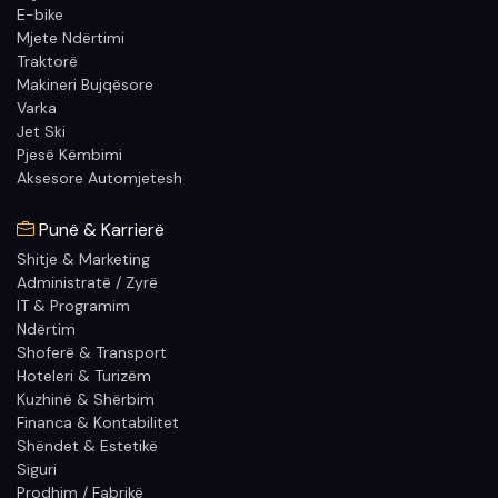
E-bike
Mjete Ndërtimi
Traktorë
Makineri Bujqësore
Varka
Jet Ski
Pjesë Këmbimi
Aksesore Automjetesh
Punë & Karrierë
Shitje & Marketing
Administratë / Zyrë
IT & Programim
Ndërtim
Shoferë & Transport
Hoteleri & Turizëm
Kuzhinë & Shërbim
Financa & Kontabilitet
Shëndet & Estetikë
Siguri
Prodhim / Fabrikë