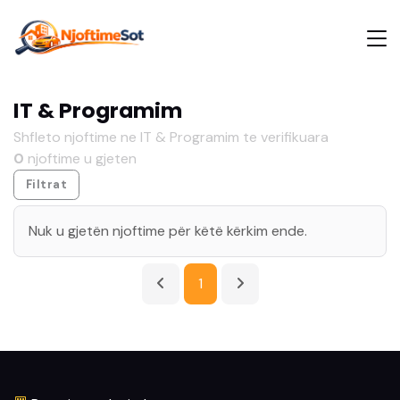
IT & Programim
Shfleto njoftime ne IT & Programim te verifikuara
0
njoftime u gjeten
Filtrat
Nuk u gjetën njoftime për këtë kërkim ende.
1