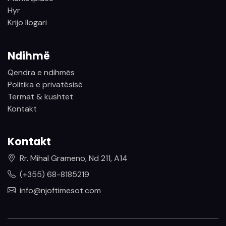
Hyr
Krijo llogari
Ndihmë
Qendra e ndihmës
Politika e privatësisë
Termat & kushtet
Kontakt
Kontakt
Rr. Mihal Grameno, Nd 211, A14
(+355) 68-8185219
info@njoftimesot.com