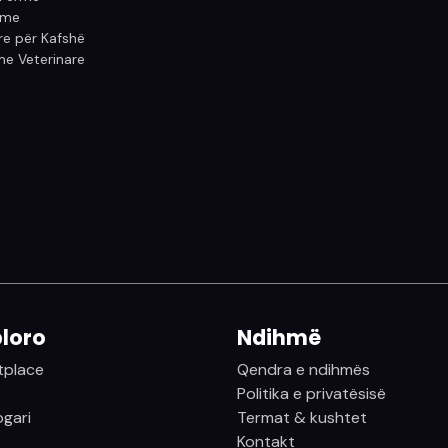
ume
e për Kafshë
e Veterinare
loro
Ndihmë
tplace
Qendra e ndihmës
Politika e privatësisë
logari
Termat & kushtet
Kontakt