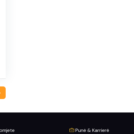
o
omjete
Punë & Karrierë