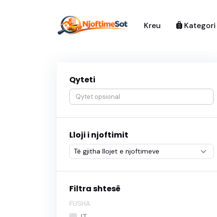
Kreu
Kategor
Qyteti
Lloji i njoftimit
Filtra shtesë
FUSHA
IT