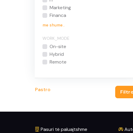
Marketing
Financa
me shume..
WORK_MODE
On-site
Hybrid
Remote
Pastro
Filtr
Pasuri të paluajtshme
Aut