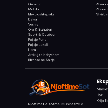
Gaming
Akuari
Mobilje
Aksesor
Elektroshtepiake
Shërbim
Dekor
Veshje
Ora & Bizhuteri
Sport & Outdoor
Pajisje Pune
Pajisje Lokali
Libra
Artikuj të Ndryshëm
Biznese në Shitje
Eksp
Marke
Hyr
Krijo l
Njoftimet e sotme. Mundësitë e