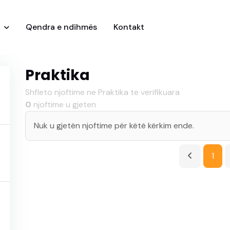
i
Qendra e ndihmës
Kontakt
Praktika
Shfleto njoftime ne Praktika te verifikuara
0
njoftime u gjeten
Nuk u gjetën njoftime për këtë kërkim ende.
1