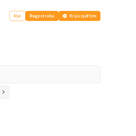
Hyr
Regjistrohu
Krijo njoftim