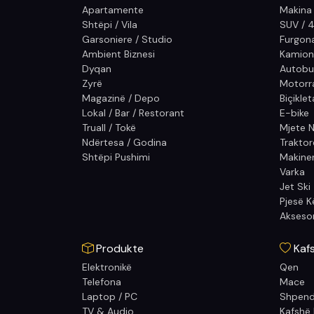
Apartamente
Makina
Shtëpi / Vila
SUV / 
Garsoniere / Studio
Furgon
Ambient Biznesi
Kamion
Dyqan
Autobu
Zyrë
Motorra
Magazinë / Depo
Biçiklet
Lokal / Bar / Restorant
E-bike
Truall / Tokë
Mjete N
Ndërtesa / Godina
Traktor
Shtëpi Pushimi
Makiner
Varka
Jet Ski
Pjesë 
Akseso
Produkte
Kaf
Elektronikë
Qen
Telefona
Mace
Laptop / PC
Shpen
TV & Audio
Kafshë