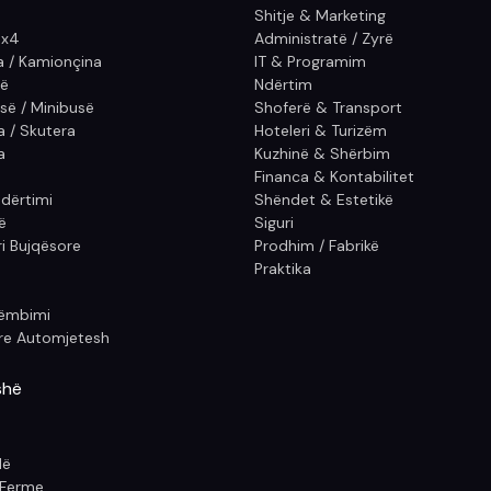
Shitje & Marketing
4x4
Administratë / Zyrë
a / Kamionçina
IT & Programim
ë
Ndërtim
së / Minibusë
Shoferë & Transport
 / Skutera
Hoteleri & Turizëm
a
Kuzhinë & Shërbim
Financa & Kontabilitet
dërtimi
Shëndet & Estetikë
ë
Siguri
i Bujqësore
Prodhim / Fabrikë
Praktika
Këmbimi
re Automjetesh
shë
dë
 Ferme