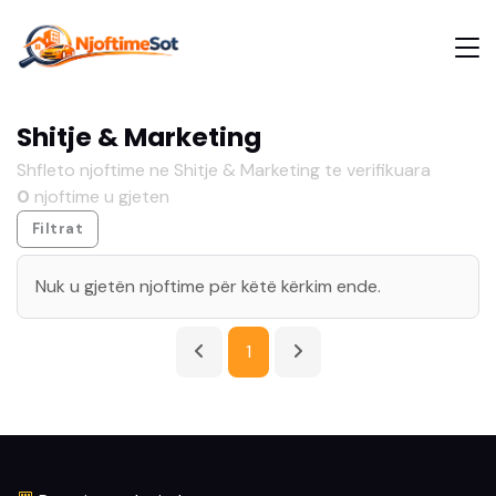
Shitje & Marketing
Shfleto njoftime ne Shitje & Marketing te verifikuara
0
njoftime u gjeten
Filtrat
Nuk u gjetën njoftime për këtë kërkim ende.
1