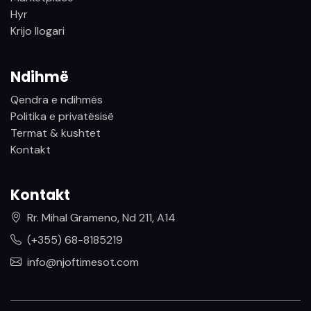
Hyr
Krijo llogari
Ndihmë
Qendra e ndihmës
Politika e privatësisë
Termat & kushtet
Kontakt
Kontakt
Rr. Mihal Grameno, Nd 211, A14
(+355) 68-8185219
info@njoftimesot.com