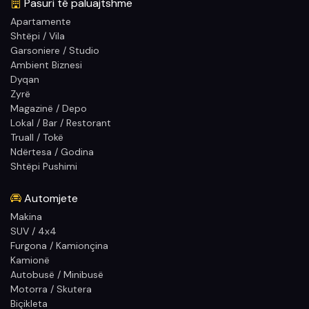
Pasuri të paluajtshme
Apartamente
Shtëpi / Vila
Garsoniere / Studio
Ambient Biznesi
Dyqan
Zyrë
Magazinë / Depo
Lokal / Bar / Restorant
Truall / Tokë
Ndërtesa / Godina
Shtëpi Pushimi
Automjete
Makina
SUV / 4x4
Furgona / Kamionçina
Kamionë
Autobusë / Minibusë
Motorra / Skutera
Biçikleta