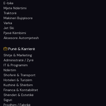
E-bike
Mjete Ndërtimi
Traktorë
Makineri Bujqësore
Varka
Jet Ski
Pjesë Këmbimi
Aksesore Automjetesh
Punë & Karrierë
Shitje & Marketing
Administratë / Zyrë
IT & Programim
Ndërtim
Shoferë & Transport
Hoteleri & Turizëm
Kuzhinë & Shërbim
Financa & Kontabilitet
Shëndet & Estetikë
Siguri
Prodhim / Fabrikë