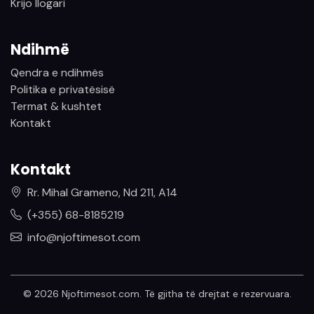
Krijo llogari
Ndihmë
Qendra e ndihmës
Politika e privatësisë
Termat & kushtet
Kontakt
Kontakt
Rr. Mihal Grameno, Nd 211, A14
(+355) 68-8185219
info@njoftimesot.com
© 2026 Njoftimesot.com. Të gjitha të drejtat e rezervuara.