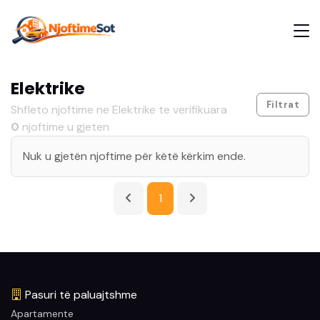
Elektrike
Filtrat
Shfleto njoftime ne Elektrike te verifikuara
0
njoftime u gjeten
Nuk u gjetën njoftime për këtë kërkim ende.
1
Pasuri të paluajtshme
Apartamente