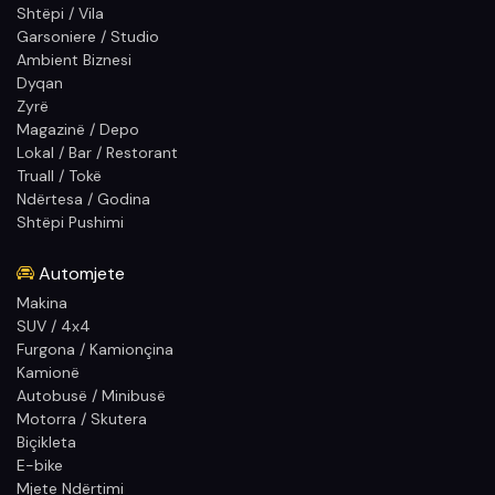
Shtëpi / Vila
Garsoniere / Studio
Ambient Biznesi
Dyqan
Zyrë
Magazinë / Depo
Lokal / Bar / Restorant
Truall / Tokë
Ndërtesa / Godina
Shtëpi Pushimi
Automjete
Makina
SUV / 4x4
Furgona / Kamionçina
Kamionë
Autobusë / Minibusë
Motorra / Skutera
Biçikleta
E-bike
Mjete Ndërtimi