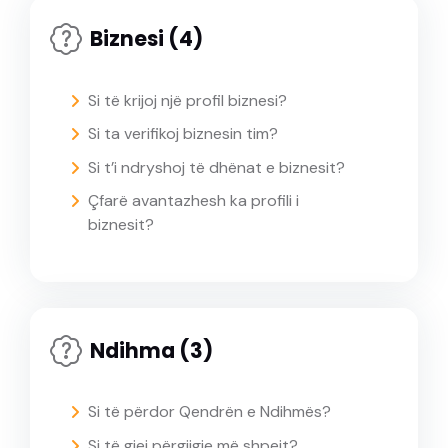
Biznesi (4)
Si të krijoj një profil biznesi?
Si ta verifikoj biznesin tim?
Si t’i ndryshoj të dhënat e biznesit?
Çfarë avantazhesh ka profili i
biznesit?
Ndihma (3)
Si të përdor Qendrën e Ndihmës?
Si të gjej përgjigje më shpejt?