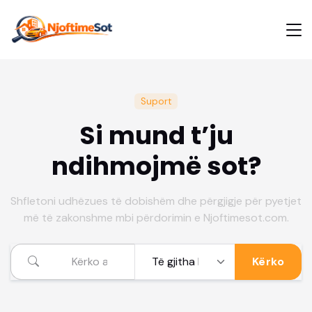
Suport
Si mund t’ju
ndihmojmë sot?
Shfletoni udhëzues të dobishëm dhe përgjigje për pyetjet
më të zakonshme mbi përdorimin e Njoftimesot.com.
Kërko