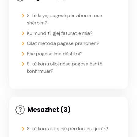
Si të kryej pagesë për abonim ose
shërbim?
Ku mund t’i gjej faturat e mia?
Cilat metoda pagese pranohen?
Pse pagesa ime dështoi?
Si të kontrolloj nëse pagesa është
konfirmuar?
Mesazhet (3)
Si të kontaktoj një përdorues tjetër?