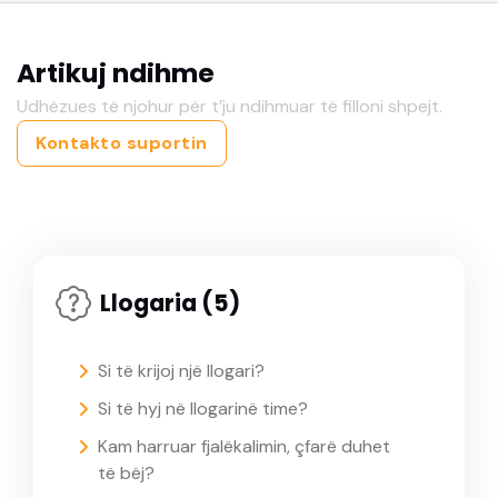
Artikuj ndihme
Udhëzues të njohur për t’ju ndihmuar të filloni shpejt.
Kontakto suportin
Llogaria (5)
Si të krijoj një llogari?
Si të hyj në llogarinë time?
Kam harruar fjalëkalimin, çfarë duhet
të bëj?