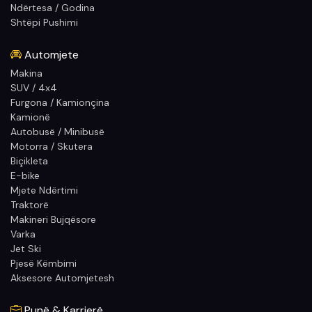
Ndërtesa / Godina
Shtëpi Pushimi
Automjete
Makina
SUV / 4x4
Furgona / Kamionçina
Kamionë
Autobusë / Minibusë
Motorra / Skutera
Biçikleta
E-bike
Mjete Ndërtimi
Traktorë
Makineri Bujqësore
Varka
Jet Ski
Pjesë Këmbimi
Aksesore Automjetesh
Punë & Karrierë