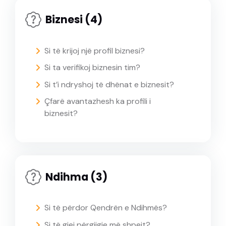
Biznesi (4)
Si të krijoj një profil biznesi?
Si ta verifikoj biznesin tim?
Si t’i ndryshoj të dhënat e biznesit?
Çfarë avantazhesh ka profili i
biznesit?
Ndihma (3)
Si të përdor Qendrën e Ndihmës?
Si të gjej përgjigje më shpejt?