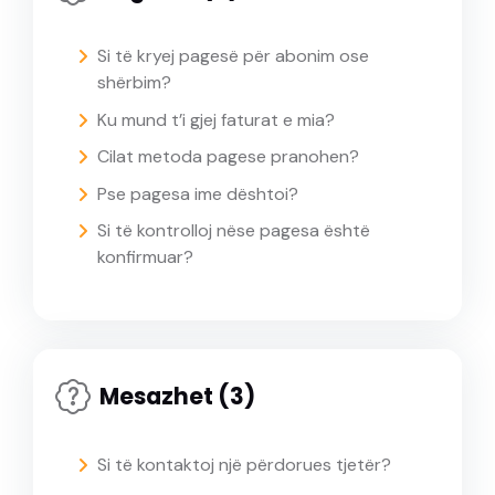
Si të kryej pagesë për abonim ose
shërbim?
Ku mund t’i gjej faturat e mia?
Cilat metoda pagese pranohen?
Pse pagesa ime dështoi?
Si të kontrolloj nëse pagesa është
konfirmuar?
Mesazhet (3)
Si të kontaktoj një përdorues tjetër?