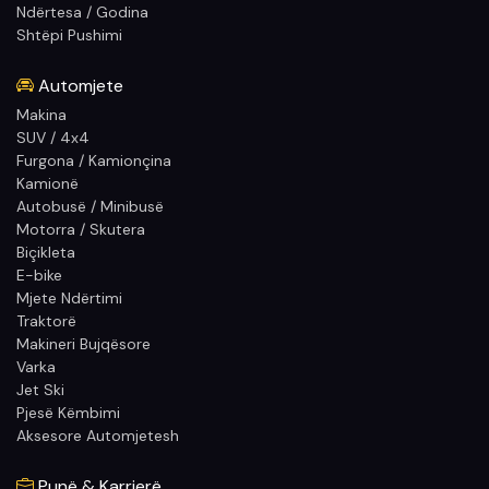
Ndërtesa / Godina
Shtëpi Pushimi
Automjete
Makina
SUV / 4x4
Furgona / Kamionçina
Kamionë
Autobusë / Minibusë
Motorra / Skutera
Biçikleta
E-bike
Mjete Ndërtimi
Traktorë
Makineri Bujqësore
Varka
Jet Ski
Pjesë Këmbimi
Aksesore Automjetesh
Punë & Karrierë