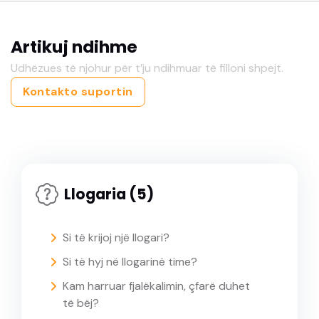
Artikuj ndihme
Udhëzues të njohur për t’ju ndihmuar të filloni shpejt.
Kontakto suportin
Llogaria (5)
Si të krijoj një llogari?
Si të hyj në llogarinë time?
Kam harruar fjalëkalimin, çfarë duhet
të bëj?