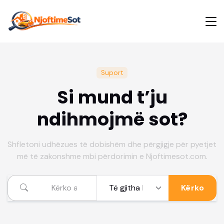
Suport
Si mund t’ju
ndihmojmë sot?
Shfletoni udhëzues të dobishëm dhe përgjigje për pyetjet
më të zakonshme mbi përdorimin e Njoftimesot.com.
Kërko