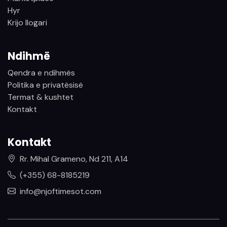
Hyr
Krijo llogari
Ndihmë
Qendra e ndihmës
Politika e privatësisë
Termat & kushtet
Kontakt
Kontakt
Rr. Mihal Grameno, Nd 211, A14
(+355) 68-8185219
info@njoftimesot.com