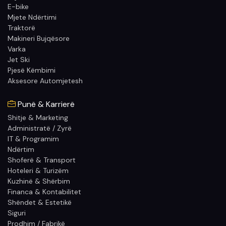
E-bike
Mjete Ndërtimi
Traktorë
Makineri Bujqësore
Varka
Jet Ski
Pjesë Këmbimi
Aksesore Automjetesh
Punë & Karrierë
Shitje & Marketing
Administratë / Zyrë
IT & Programim
Ndërtim
Shoferë & Transport
Hoteleri & Turizëm
Kuzhinë & Shërbim
Financa & Kontabilitet
Shëndet & Estetikë
Siguri
Prodhim / Fabrikë