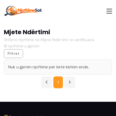
Mjete Ndërtimi
Shfleto njoftime ne Mjete Ndërtimi te verifikuara
0
njoftime u gjeten
Filtrat
Nuk u gjetën njoftime për këtë kërkim ende.
1