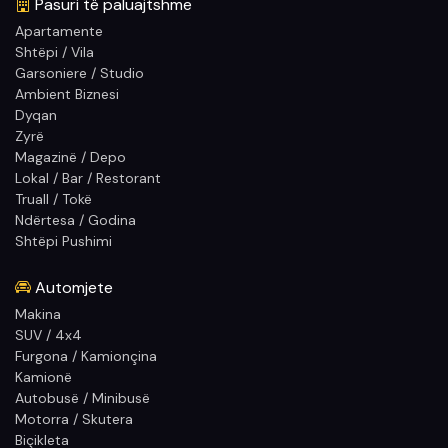
Pasuri të paluajtshme
Apartamente
Shtëpi / Vila
Garsoniere / Studio
Ambient Biznesi
Dyqan
Zyrë
Magazinë / Depo
Lokal / Bar / Restorant
Truall / Tokë
Ndërtesa / Godina
Shtëpi Pushimi
Automjete
Makina
SUV / 4x4
Furgona / Kamionçina
Kamionë
Autobusë / Minibusë
Motorra / Skutera
Biçikleta