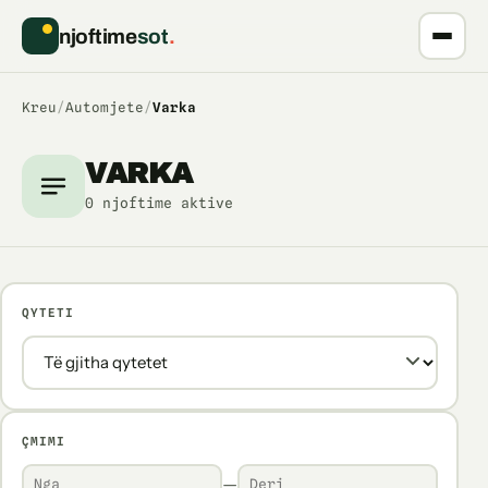
njoftime
sot
.
Kreu
/
Automjete
/
Varka
VARKA
0 njoftime aktive
QYTETI
ÇMIMI
—