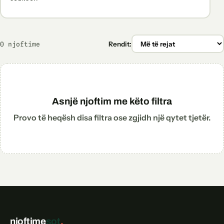
0 njoftime
Rendit:
Asnjë njoftim me këto filtra
Provo të heqësh disa filtra ose zgjidh një qytet tjetër.
njoftime
sot
.