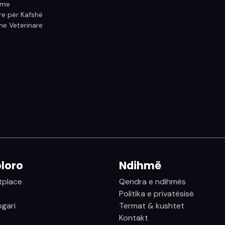
ume
e për Kafshë
e Veterinare
loro
Ndihmë
tplace
Qendra e ndihmës
Politika e privatësisë
logari
Termat & kushtet
Kontakt