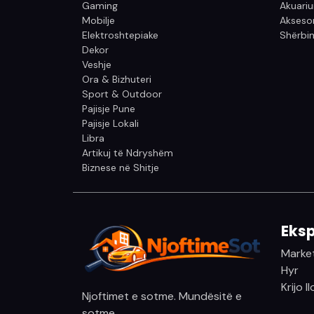
Gaming
Akuari
Mobilje
Aksesor
Elektroshtepiake
Shërbim
Dekor
Veshje
Ora & Bizhuteri
Sport & Outdoor
Pajisje Pune
Pajisje Lokali
Libra
Artikuj të Ndryshëm
Biznese në Shitje
Eksp
Marke
Hyr
Krijo l
Njoftimet e sotme. Mundësitë e
sotme.