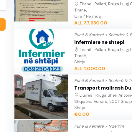
Tiranë · Pallati, Rruga Luigj
Tiranë,
Qira / Në muaj
ALL 37,630.00
o
Punë & Karrierë >
Shëndet & E
infermiere ne shtepi
Tiranë · Pallati, Rruga Luigj
Tiranë,
Shitje
ALL 1,000.00
Punë & Karrierë >
Shoferë & T
Transport mallrash Du
Durrës · Rruga Shën Antonio,
Shqipëria Veriore, 2001, Shqip
Shitje
€0.00
Punë & Karrierë >
Ndërtim