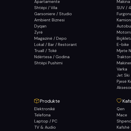
Apartamente
Makina
Shtëpi / Vila
SUV / 
Garsoniere / Studio
Furgon
Ambient Biznesi
Kamion
Dyqan
Autobu
Zyrë
Motorra
Magazinë / Depo
Biçiklet
Lokal / Bar / Restorant
E-bike
Truall / Tokë
Mjete N
Ndërtesa / Godina
Traktor
Shtëpi Pushimi
Makiner
Varka
Jet Ski
Pjesë 
Akseso
Produkte
Kaf
Elektronikë
Qen
Telefona
Mace
Laptop / PC
Shpen
TV & Audio
Kafshë