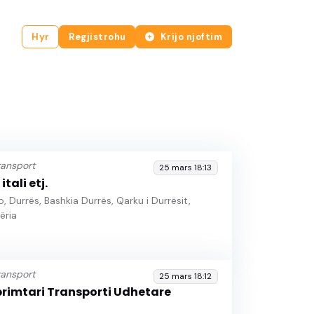
Hyr
Regjistrohu
Krijo njoftim
ransport
25 mars 18:13
tali etj.
 Durrës, Bashkia Durrës, Qarku i Durrësit,
ëria
ransport
25 mars 18:12
primtari Transporti Udhetare