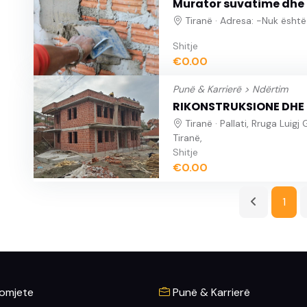
Murator suvatime dhe 
Tiranë · Adresa: -Nuk është
Shitje
€0.00
Punë & Karrierë >
Ndërtim
RIKONSTRUKSIONE DHE
Tiranë · Pallati, Rruga Luigj
Tiranë,
Shitje
€0.00
1
omjete
Punë & Karrierë