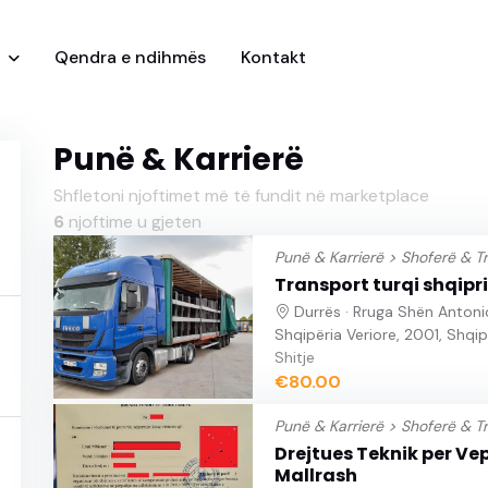
i
Qendra e ndihmës
Kontakt
Punë & Karrierë
Shfletoni njoftimet më të fundit në marketplace
6
njoftime u gjeten
Punë & Karrierë >
Shoferë & T
Transport turqi shqipri i
Durrës · Rruga Shën Antonio,
Shqipëria Veriore, 2001, Shqip
Shitje
€80.00
Punë & Karrierë >
Shoferë & T
Drejtues Teknik per Ve
Mallrash