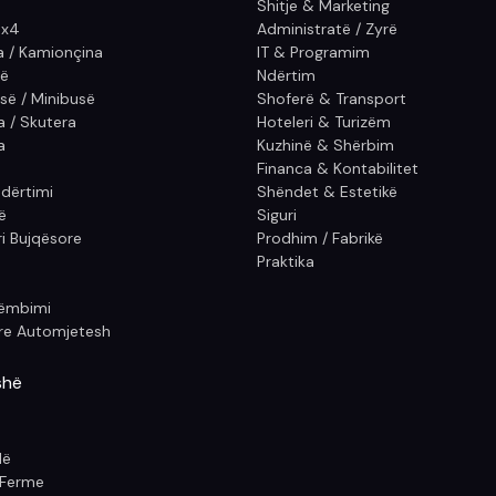
Shitje & Marketing
4x4
Administratë / Zyrë
a / Kamionçina
IT & Programim
ë
Ndërtim
së / Minibusë
Shoferë & Transport
 / Skutera
Hoteleri & Turizëm
a
Kuzhinë & Shërbim
Financa & Kontabilitet
dërtimi
Shëndet & Estetikë
ë
Siguri
i Bujqësore
Prodhim / Fabrikë
Praktika
Këmbimi
re Automjetesh
shë
dë
 Ferme