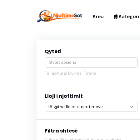
Kreu
Kategor
Qyteti
Të njohura: Durrës, Tiranë
Lloji i njoftimit
Filtra shtesë
Nuk ka filtra shtesë të disponueshëm.