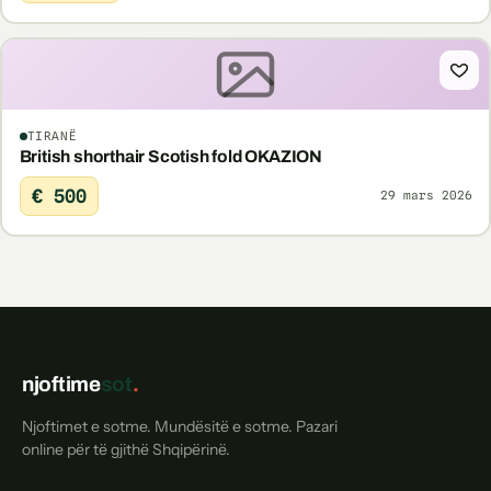
TIRANË
British shorthair Scotish fold OKAZION
€ 500
29 mars 2026
njoftime
sot
.
Njoftimet e sotme. Mundësitë e sotme. Pazari
online për të gjithë Shqipërinë.