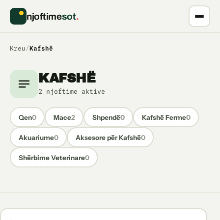
njoftime
sot
.
Kreu
/
Kafshë
KAFSHË
2 njoftime aktive
Qen
0
Mace
2
Shpendë
0
Kafshë Ferme
0
Akuariume
0
Aksesore për Kafshë
0
Shërbime Veterinare
0