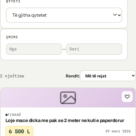
QYTETI
ÇMIMI
—
2 njoftime
Rendit:
TIRANË
Loje mace dicka me pak se 2 meter ne kuti e paperdorur
6 500 L
29 mars 2026