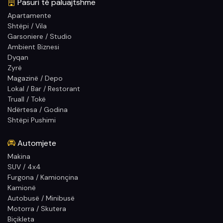
Pasuri të paluajtshme
Apartamente
Shtëpi / Vila
Garsoniere / Studio
Ambient Biznesi
Dyqan
Zyrë
Magazinë / Depo
Lokal / Bar / Restorant
Truall / Tokë
Ndërtesa / Godina
Shtëpi Pushimi
Automjete
Makina
SUV / 4x4
Furgona / Kamionçina
Kamionë
Autobusë / Minibusë
Motorra / Skutera
Biçikleta