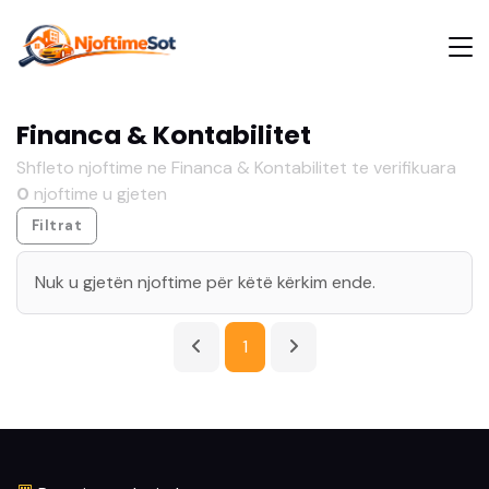
Financa & Kontabilitet
Shfleto njoftime ne Financa & Kontabilitet te verifikuara
0
njoftime u gjeten
Filtrat
Nuk u gjetën njoftime për këtë kërkim ende.
1