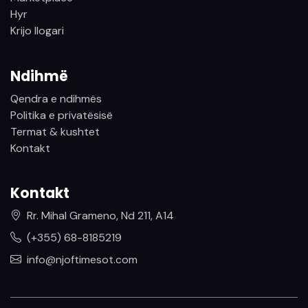
Hyr
Krijo llogari
Ndihmë
Qendra e ndihmës
Politika e privatësisë
Termat & kushtet
Kontakt
Kontakt
Rr. Mihal Grameno, Nd 211, A14
(+355) 68-8185219
info@njoftimesot.com