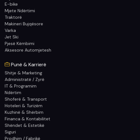
E-bike
Mjete Ndërtimi
Traktorë
Makineri Bujqësore
Varka
Jet Ski
Pjesë Këmbimi
Aksesore Automjetesh
Punë & Karrierë
Shitje & Marketing
Administratë / Zyrë
IT & Programim
Ndërtim
Shoferë & Transport
Hoteleri & Turizëm
Kuzhinë & Shërbim
Financa & Kontabilitet
Shëndet & Estetikë
Siguri
Prodhim / Fabrikë